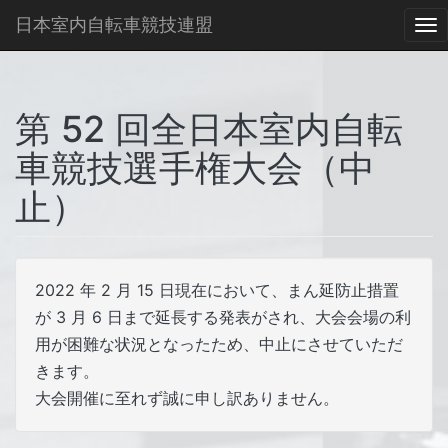
日本室内自転車競技連盟
To
na
第 52 回全日本室内自転
車競技選手権大会（中
止）
2022 年 2 月 15 日現在において、まん延防止措置
が 3 月 6 日まで延長する発表がされ、大会会場の利
用が困難な状況となったため、中止にさせていただ
きます。
大会開催に至れず誠に申し訳ありません。