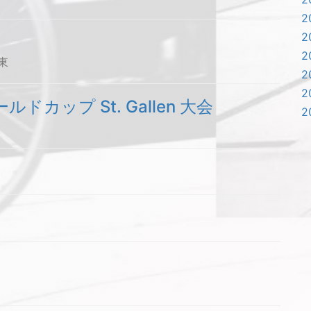
2
2
2
大東
2
2
ドカップ St. Gallen 大会